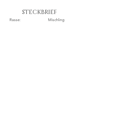
STECKBRIEF
Rasse:
Mischling
Farbe:
hellbraun
Größe:
ca. 50 cm
Gewicht:
ca. 20 kg
Alter:
geb. ca. 07/2019
Katzenverträglichkeit:
nicht getestet
Hier bewerben
GESUNDHEI
T
Pass:
Chip:
Geimpft: