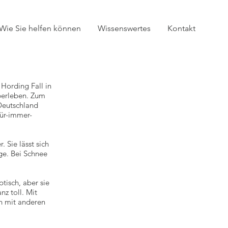
Wie Sie helfen können
Wissenswertes
Kontakt
Hording Fall in
berleben. Zum
 Deutschland
Für-immer-
 Sie lässt sich
ge. Bei Schnee
tisch, aber sie
z toll. Mit
ch mit anderen