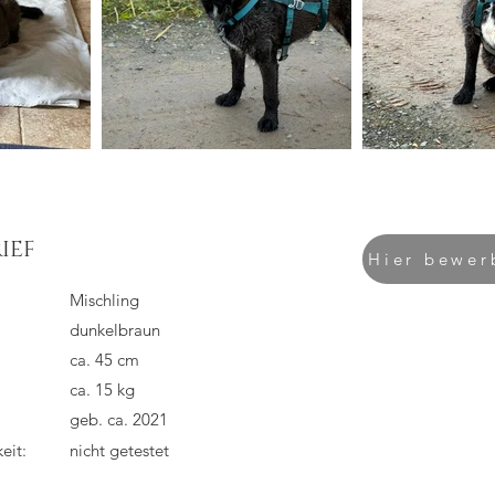
IEF
Hier bewer
Mischling
dunkelbraun
ca. 45 cm
ca. 15 kg
geb. ca. 2021
eit:
nicht getestet