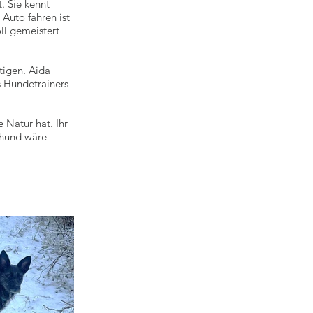
t. Sie kennt
 Auto fahren ist
oll gemeistert
tigen. Aida
s Hundetrainers
 Natur hat. Ihr
sthund wäre