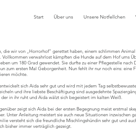
Start
Über uns
Unsere Notfellchen
, die wir von „Horrorhof“ gerettet haben, einem schlimmen Animal 
). Vollkommen verwahrlost kämpften die Hunde auf dem Hof ums Ü
Leben um 180 Grad gewendet. Sie durfte zu einer Pflegestelle nach
nun zum ersten Mal Geborgenheit. Nun fehlt ihr nur noch eins: eine 
tieren möchte.
 entwickelt sich Aida sehr gut und wird mit jedem Tag selbstbewusster.
reicheln und ihre liebste Beschäftigung sind ausgedehnte Spaziergän
der in ihr ruht und Aida wälzt sich begeistert im kalten Weiß.
nüber zeigt sich Aida bei der ersten Begegnung meist erstmal skep
r. Unter Anleitung meistert sie auch neue Situationen inzwischen gan
lie versteht sich die freundliche Mischlingshündin sehr gut und au
ich bisher immer verträglich gezeigt.