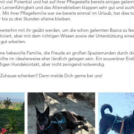
it viel Potential und hat auf ihrer Pflegestelle bereits einiges gelern
e Leinenführigkeit und das Alleinebleiben klappen sehr gut und auch
 Mit ihrer Pflegefamilie war sie bereits einmal im Urlaub, hat dies t
 bis zu drei Stunden alleine bleiben.
 weiterhin mit ihr geübt werden, um die schon gelernten Basics zu fes
otiviert, aber mit dem richtigen Wissen sowie der Unterstützung eine
 gut arbeiten.
ine liebevolle Familie, die Freude an großen Spazierrunden durch die
ollte im idealerweise eher ländlich gelegen sein. Ein souveräner Er
ßigen Hundekontakt, aber nicht zwingend notwendig.
 Zuhause schenken? Dann melde Dich gerne bei uns!