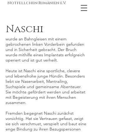
Notfellchen Rumänien e.V.
Naschi
wurde an Bahngleisen mit einem
gebrochenen linken Vorderbein gefunden
und in Sicherheit gebracht. Der Bruch
wurde mithilfe eines Implantats erfolgreich
operiert und ist gut verheilt.
Heute ist Naschi eine sportliche, clevere
und lebensfrohe junge Hündin. Besonders
liebt sie Nasenarbeit, Mantrailing,
Suchspiele und gemeinsame Abenteuer.
Sie möchte gefördert werden und arbeitet
mit Begeisterung mit ihren Menschen
zusammen.
Fremden begegnet Naschi zunächst
vorsichtig. Hat sie Vertrauen gefasst, zeigt
sie sich verschmust, verspielt und baut eine
enge Bindung zu ihren Bezugspersonen